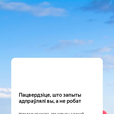
Пацвердзіце, што запыты
адпраўлялі вы, а не робат