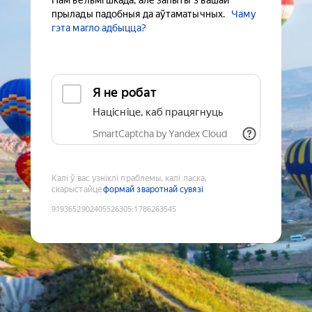
Нам вельмі шкада, але запыты з вашай
прылады падобныя да аўтаматычных.
Чаму
гэта магло адбыцца?
Я не робат
Націсніце, каб працягнуць
SmartCaptcha by Yandex Cloud
Калі ў вас узніклі праблемы, калі ласка,
скарыстайце
формай зваротнай сувязі
9193652902405526305
:
1786263545