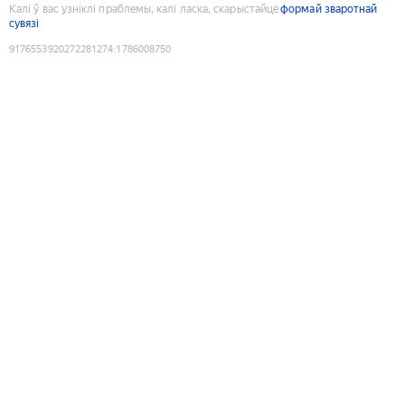
Калі ў вас узніклі праблемы, калі ласка, скарыстайце
формай зваротнай
сувязі
9176553920272281274
:
1786008750