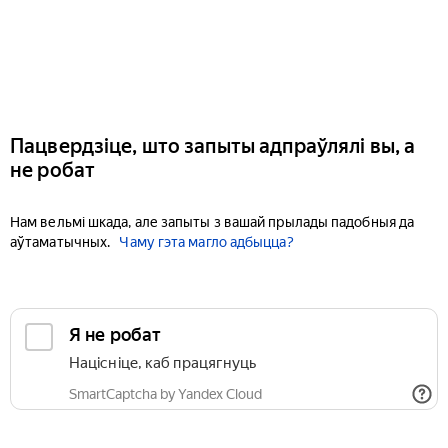
Пацвердзіце, што запыты адпраўлялі вы, а
не робат
Нам вельмі шкада, але запыты з вашай прылады падобныя да
аўтаматычных.
Чаму гэта магло адбыцца?
Я не робат
Націсніце, каб працягнуць
SmartCaptcha by Yandex Cloud