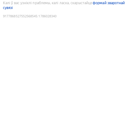
Калі ў вас узніклі праблемы, калі ласка, скарыстайце
формай зваротнай
сувязі
9177868527552568545
:
1786028340