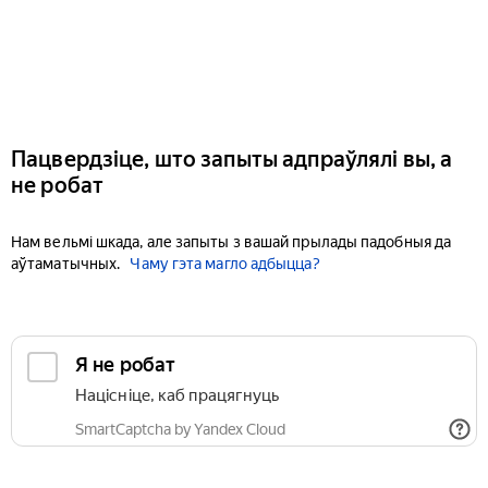
Пацвердзіце, што запыты адпраўлялі вы, а
не робат
Нам вельмі шкада, але запыты з вашай прылады падобныя да
аўтаматычных.
Чаму гэта магло адбыцца?
Я не робат
Націсніце, каб працягнуць
SmartCaptcha by Yandex Cloud