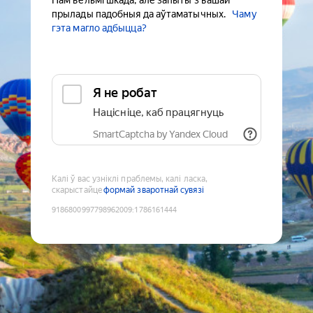
Нам вельмі шкада, але запыты з вашай
прылады падобныя да аўтаматычных.
Чаму
гэта магло адбыцца?
Я не робат
Націсніце, каб працягнуць
SmartCaptcha by Yandex Cloud
Калі ў вас узніклі праблемы, калі ласка,
скарыстайце
формай зваротнай сувязі
9186800997798962009
:
1786161444