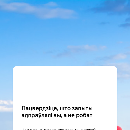
Пацвердзіце, што запыты
адпраўлялі вы, а не робат