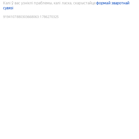
Калі ў вас узніклі праблемы, калі ласка, скарыстайце
формай зваротнай
сувязі
9194107880303668063
:
1786270325