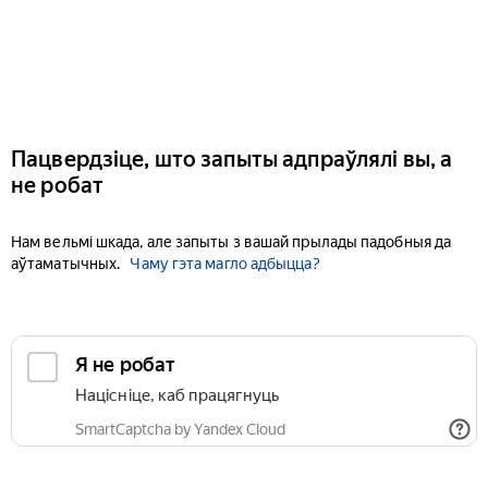
Пацвердзіце, што запыты адпраўлялі вы, а
не робат
Нам вельмі шкада, але запыты з вашай прылады падобныя да
аўтаматычных.
Чаму гэта магло адбыцца?
Я не робат
Націсніце, каб працягнуць
SmartCaptcha by Yandex Cloud