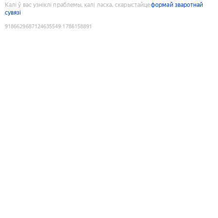
Калі ў вас узніклі праблемы, калі ласка, скарыстайце
формай зваротнай
сувязі
9186629687124635549
:
1786158891