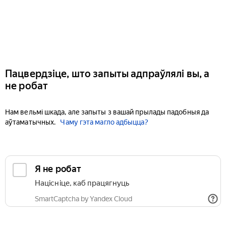
Пацвердзіце, што запыты адпраўлялі вы, а
не робат
Нам вельмі шкада, але запыты з вашай прылады падобныя да
аўтаматычных.
Чаму гэта магло адбыцца?
Я не робат
Націсніце, каб працягнуць
SmartCaptcha by Yandex Cloud