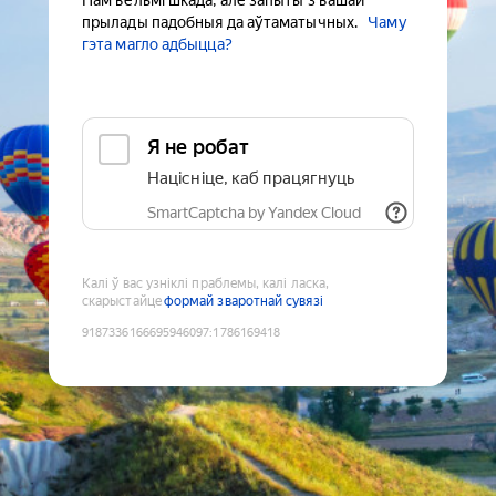
Нам вельмі шкада, але запыты з вашай
прылады падобныя да аўтаматычных.
Чаму
гэта магло адбыцца?
Я не робат
Націсніце, каб працягнуць
SmartCaptcha by Yandex Cloud
Калі ў вас узніклі праблемы, калі ласка,
скарыстайце
формай зваротнай сувязі
9187336166695946097
:
1786169418