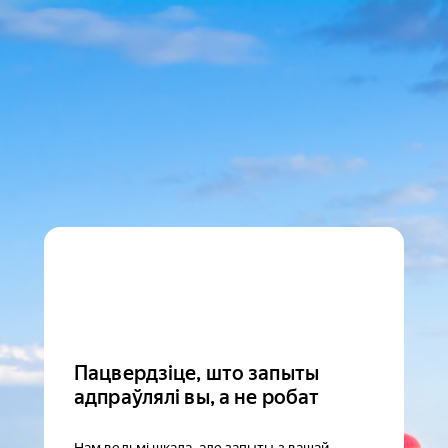
Пацвердзіце, што запыты
адпраўлялі вы, а не робат