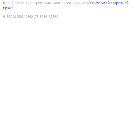
Калі ў вас узніклі праблемы, калі ласка, скарыстайце
формай зваротнай
сувязі
9185220250319362173
:
1786137889