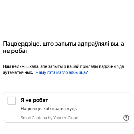
Пацвердзіце, што запыты адпраўлялі вы, а
не робат
Нам вельмі шкада, але запыты з вашай прылады падобныя да
аўтаматычных.
Чаму гэта магло адбыцца?
Я не робат
Націсніце, каб працягнуць
SmartCaptcha by Yandex Cloud