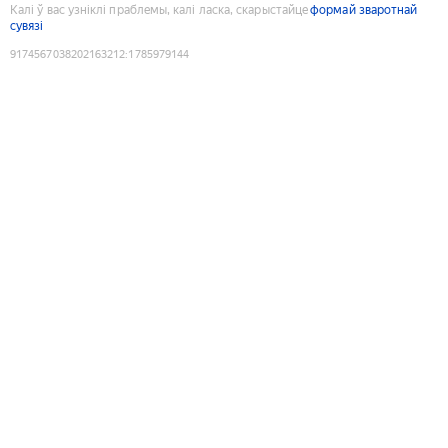
Калі ў вас узніклі праблемы, калі ласка, скарыстайце
формай зваротнай
сувязі
9174567038202163212
:
1785979144