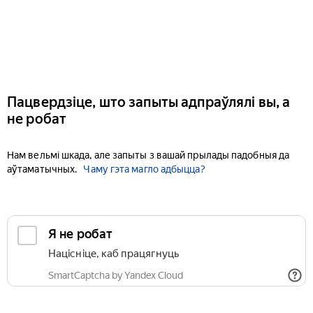
Пацвердзіце, што запыты адпраўлялі вы, а
не робат
Нам вельмі шкада, але запыты з вашай прылады падобныя да
аўтаматычных.
Чаму гэта магло адбыцца?
Я не робат
Націсніце, каб працягнуць
SmartCaptcha by Yandex Cloud