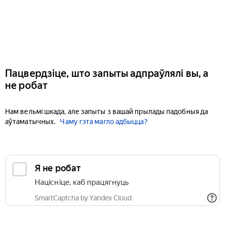
Пацвердзіце, што запыты адпраўлялі вы, а
не робат
Нам вельмі шкада, але запыты з вашай прылады падобныя да
аўтаматычных.
Чаму гэта магло адбыцца?
Я не робат
Націсніце, каб працягнуць
SmartCaptcha by Yandex Cloud