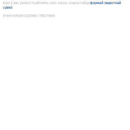
Калі ў вас узніклі праблемы, калі ласка, скарыстайце
формай зваротнай
сувязі
9194414942815320998
:
1786274900