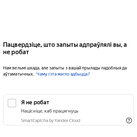
Пацвердзіце, што запыты адпраўлялі вы, а
не робат
Нам вельмі шкада, але запыты з вашай прылады падобныя да
аўтаматычных.
Чаму гэта магло адбыцца?
Я не робат
Націсніце, каб працягнуць
SmartCaptcha by Yandex Cloud