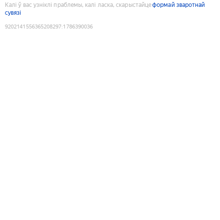
Калі ў вас узніклі праблемы, калі ласка, скарыстайце
формай зваротнай
сувязі
9202141556365208297
:
1786390036