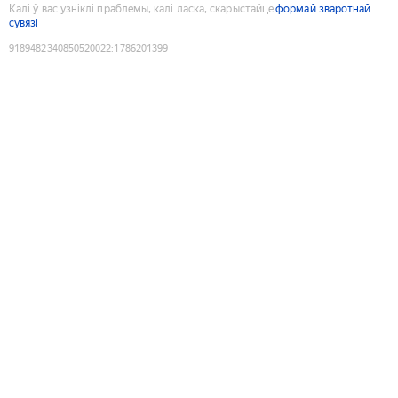
Калі ў вас узніклі праблемы, калі ласка, скарыстайце
формай зваротнай
сувязі
9189482340850520022
:
1786201399