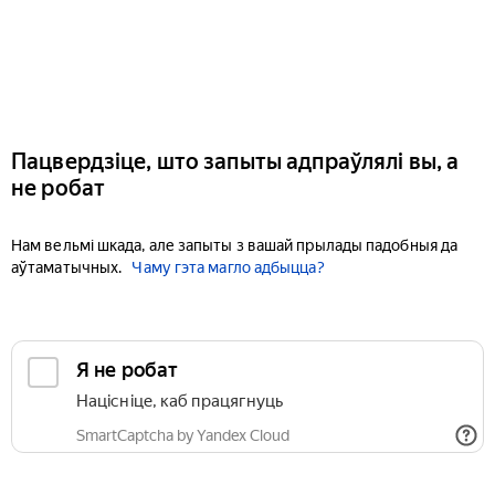
Пацвердзіце, што запыты адпраўлялі вы, а
не робат
Нам вельмі шкада, але запыты з вашай прылады падобныя да
аўтаматычных.
Чаму гэта магло адбыцца?
Я не робат
Націсніце, каб працягнуць
SmartCaptcha by Yandex Cloud