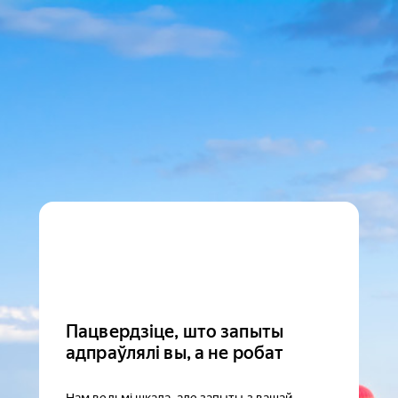
Пацвердзіце, што запыты
адпраўлялі вы, а не робат