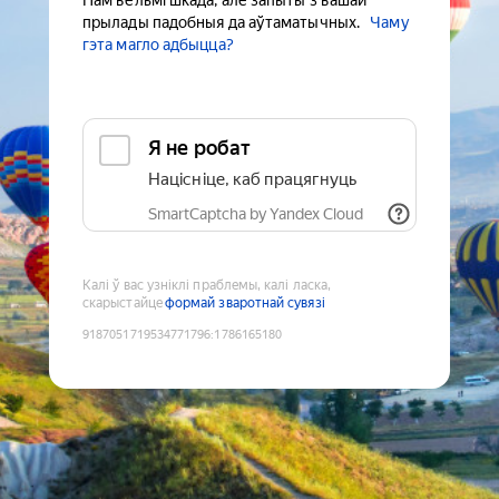
Нам вельмі шкада, але запыты з вашай
прылады падобныя да аўтаматычных.
Чаму
гэта магло адбыцца?
Я не робат
Націсніце, каб працягнуць
SmartCaptcha by Yandex Cloud
Калі ў вас узніклі праблемы, калі ласка,
скарыстайце
формай зваротнай сувязі
9187051719534771796
:
1786165180