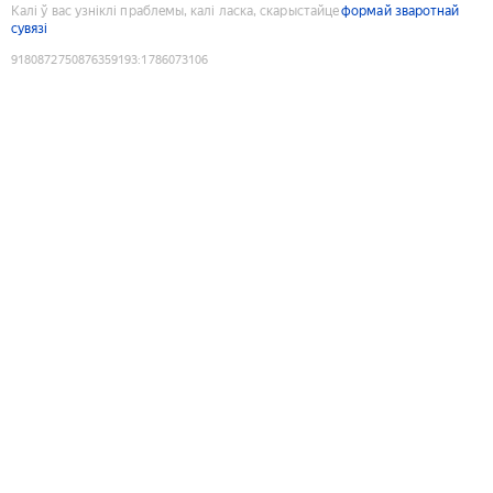
Калі ў вас узніклі праблемы, калі ласка, скарыстайце
формай зваротнай
сувязі
9180872750876359193
:
1786073106