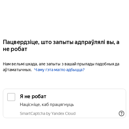
Пацвердзіце, што запыты адпраўлялі вы, а
не робат
Нам вельмі шкада, але запыты з вашай прылады падобныя да
аўтаматычных.
Чаму гэта магло адбыцца?
Я не робат
Націсніце, каб працягнуць
SmartCaptcha by Yandex Cloud