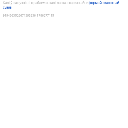
Калі ў вас узніклі праблемы, калі ласка, скарыстайце
формай зваротнай
сувязі
9194563526671395236
:
1786277115