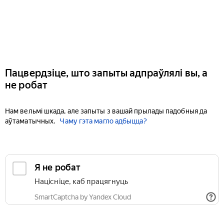
Пацвердзіце, што запыты адпраўлялі вы, а
не робат
Нам вельмі шкада, але запыты з вашай прылады падобныя да
аўтаматычных.
Чаму гэта магло адбыцца?
Я не робат
Націсніце, каб працягнуць
SmartCaptcha by Yandex Cloud