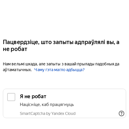
Пацвердзіце, што запыты адпраўлялі вы, а
не робат
Нам вельмі шкада, але запыты з вашай прылады падобныя да
аўтаматычных.
Чаму гэта магло адбыцца?
Я не робат
Націсніце, каб працягнуць
SmartCaptcha by Yandex Cloud