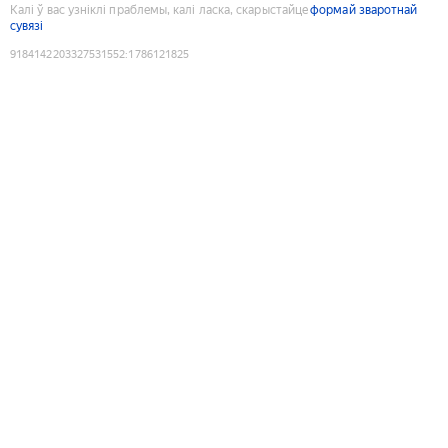
Калі ў вас узніклі праблемы, калі ласка, скарыстайце
формай зваротнай
сувязі
9184142203327531552
:
1786121825