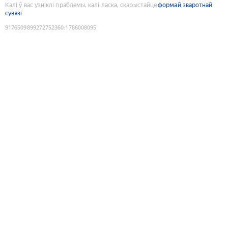
Калі ў вас узніклі праблемы, калі ласка, скарыстайце
формай зваротнай
сувязі
9176509899272752360
:
1786008095