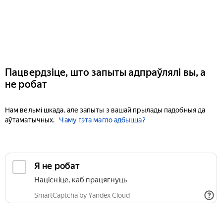
Пацвердзіце, што запыты адпраўлялі вы, а
не робат
Нам вельмі шкада, але запыты з вашай прылады падобныя да
аўтаматычных.
Чаму гэта магло адбыцца?
Я не робат
Націсніце, каб працягнуць
SmartCaptcha by Yandex Cloud