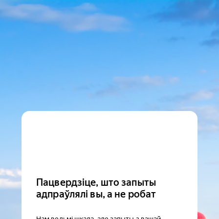
Пацвердзіце, што запыты
адпраўлялі вы, а не робат