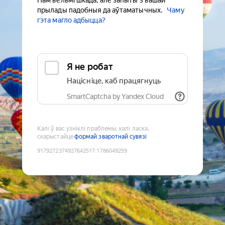
Нам вельмі шкада, але запыты з вашай
прылады падобныя да аўтаматычных.
Чаму
гэта магло адбыцца?
Я не робат
Націсніце, каб працягнуць
SmartCaptcha by Yandex Cloud
Калі ў вас узніклі праблемы, калі ласка,
скарыстайце
формай зваротнай сувязі
9179272374927642517
:
1786049259