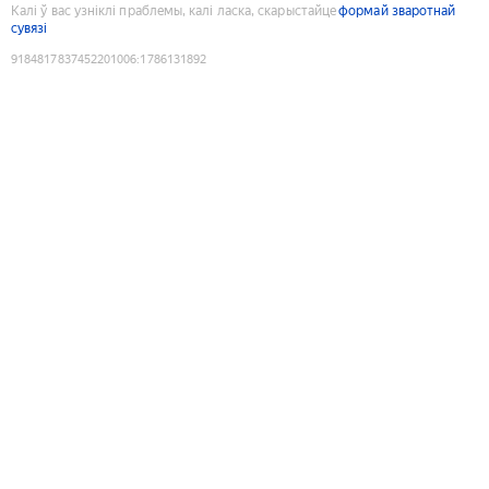
Калі ў вас узніклі праблемы, калі ласка, скарыстайце
формай зваротнай
сувязі
9184817837452201006
:
1786131892