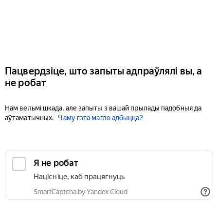
Пацвердзіце, што запыты адпраўлялі вы, а
не робат
Нам вельмі шкада, але запыты з вашай прылады падобныя да
аўтаматычных.
Чаму гэта магло адбыцца?
Я не робат
Націсніце, каб працягнуць
SmartCaptcha by Yandex Cloud