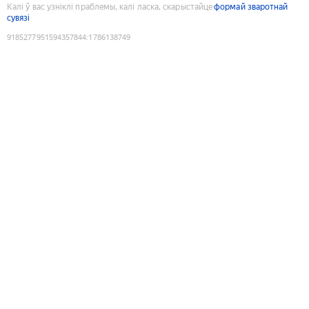
Калі ў вас узніклі праблемы, калі ласка, скарыстайце
формай зваротнай
сувязі
9185277951594357844
:
1786138749