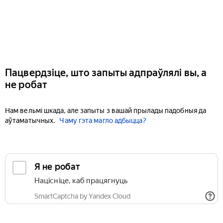
Пацвердзіце, што запыты адпраўлялі вы, а
не робат
Нам вельмі шкада, але запыты з вашай прылады падобныя да
аўтаматычных.
Чаму гэта магло адбыцца?
Я не робат
Націсніце, каб працягнуць
SmartCaptcha by Yandex Cloud