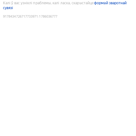
Калі ў вас узніклі праблемы, калі ласка, скарыстайце
формай зваротнай
сувязі
9178434726717733971
:
1786036777