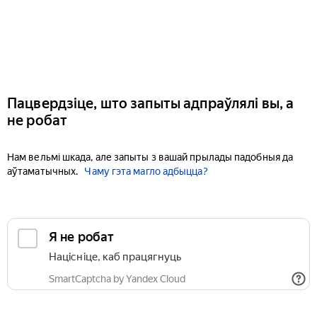
Пацвердзіце, што запыты адпраўлялі вы, а
не робат
Нам вельмі шкада, але запыты з вашай прылады падобныя да
аўтаматычных.
Чаму гэта магло адбыцца?
Я не робат
Націсніце, каб працягнуць
SmartCaptcha by Yandex Cloud