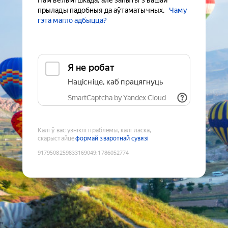
Нам вельмі шкада, але запыты з вашай
прылады падобныя да аўтаматычных.
Чаму
гэта магло адбыцца?
Я не робат
Націсніце, каб працягнуць
SmartCaptcha by Yandex Cloud
Калі ў вас узніклі праблемы, калі ласка,
скарыстайце
формай зваротнай сувязі
9179508259833169049
:
1786052774