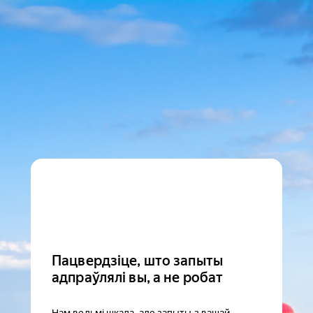
Пацвердзіце, што запыты
адпраўлялі вы, а не робат