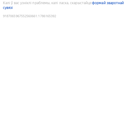
Калі ў вас узніклі праблемы, калі ласка, скарыстайце
формай зваротнай
сувязі
9187065967552560661
:
1786165392