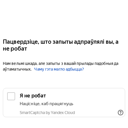
Пацвердзіце, што запыты адпраўлялі вы, а
не робат
Нам вельмі шкада, але запыты з вашай прылады падобныя да
аўтаматычных.
Чаму гэта магло адбыцца?
Я не робат
Націсніце, каб працягнуць
SmartCaptcha by Yandex Cloud