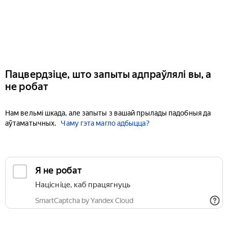
Пацвердзіце, што запыты адпраўлялі вы, а
не робат
Нам вельмі шкада, але запыты з вашай прылады падобныя да
аўтаматычных.
Чаму гэта магло адбыцца?
Я не робат
Націсніце, каб працягнуць
SmartCaptcha by Yandex Cloud