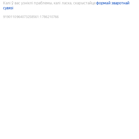
Калі ў вас узніклі праблемы, калі ласка, скарыстайце
формай зваротнай
сувязі
9190110964073258561
:
1786210766