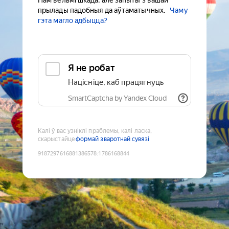
Нам вельмі шкада, але запыты з вашай
прылады падобныя да аўтаматычных.
Чаму
гэта магло адбыцца?
Я не робат
Націсніце, каб працягнуць
SmartCaptcha by Yandex Cloud
Калі ў вас узніклі праблемы, калі ласка,
скарыстайце
формай зваротнай сувязі
9187297616881386578
:
1786168844