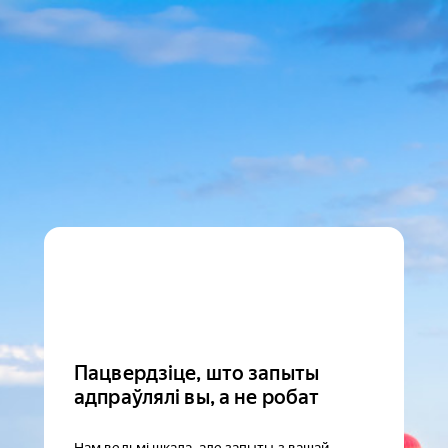
Пацвердзіце, што запыты
адпраўлялі вы, а не робат