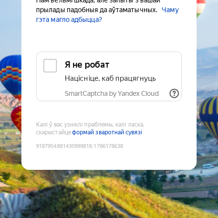
Нам вельмі шкада, але запыты з вашай
прылады падобныя да аўтаматычных.
Чаму
гэта магло адбыцца?
Я не робат
Націсніце, каб працягнуць
SmartCaptcha by Yandex Cloud
Калі ў вас узніклі праблемы, калі ласка,
скарыстайце
формай зваротнай сувязі
9187954881430999818
:
1786178638