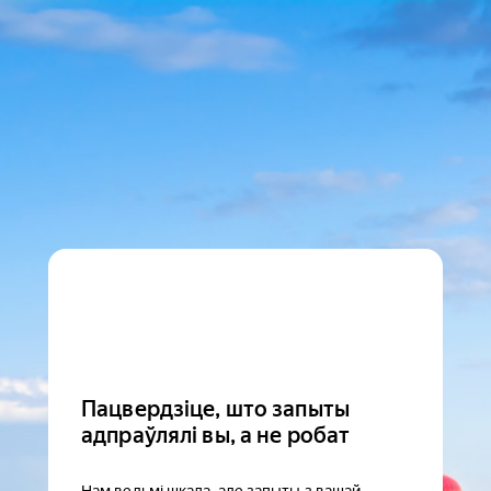
Пацвердзіце, што запыты
адпраўлялі вы, а не робат