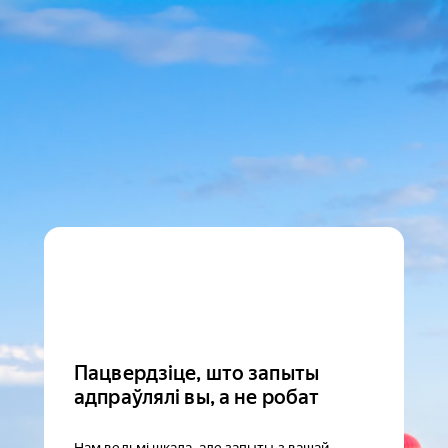
Пацвердзіце, што запыты
адпраўлялі вы, а не робат