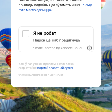
Нам вельмі шкада, але запыты з вашай
прылады падобныя да аўтаматычных.
Чаму
гэта магло адбыцца?
Я не робат
Націсніце, каб працягнуць
SmartCaptcha by Yandex Cloud
Калі ў вас узніклі праблемы, калі ласка,
скарыстайце
формай зваротнай сувязі
9188900629404990304
:
1786192731