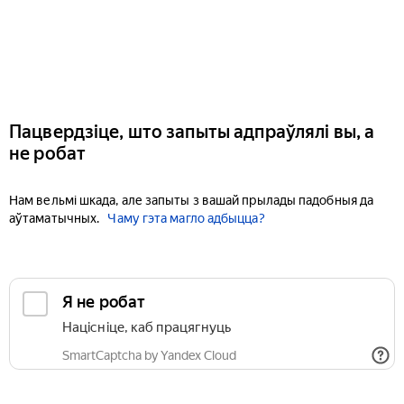
Пацвердзіце, што запыты адпраўлялі вы, а
не робат
Нам вельмі шкада, але запыты з вашай прылады падобныя да
аўтаматычных.
Чаму гэта магло адбыцца?
Я не робат
Націсніце, каб працягнуць
SmartCaptcha by Yandex Cloud