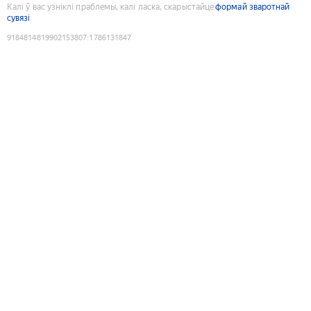
Калі ў вас узніклі праблемы, калі ласка, скарыстайце
формай зваротнай
сувязі
9184814819902153807
:
1786131847