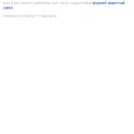
Калі ў вас узніклі праблемы, калі ласка, скарыстайце
формай зваротнай
сувязі
9198359139125587677
:
1786333674