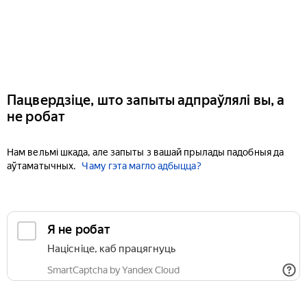
Пацвердзіце, што запыты адпраўлялі вы, а
не робат
Нам вельмі шкада, але запыты з вашай прылады падобныя да
аўтаматычных.
Чаму гэта магло адбыцца?
Я не робат
Націсніце, каб працягнуць
SmartCaptcha by Yandex Cloud