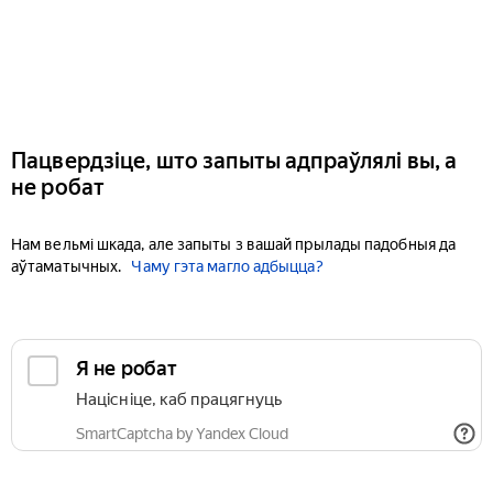
Пацвердзіце, што запыты адпраўлялі вы, а
не робат
Нам вельмі шкада, але запыты з вашай прылады падобныя да
аўтаматычных.
Чаму гэта магло адбыцца?
Я не робат
Націсніце, каб працягнуць
SmartCaptcha by Yandex Cloud