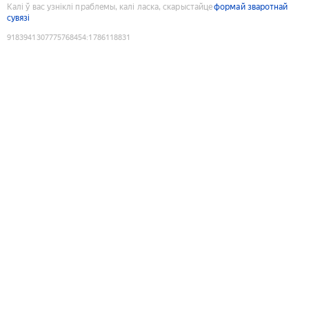
Калі ў вас узніклі праблемы, калі ласка, скарыстайце
формай зваротнай
сувязі
9183941307775768454
:
1786118831