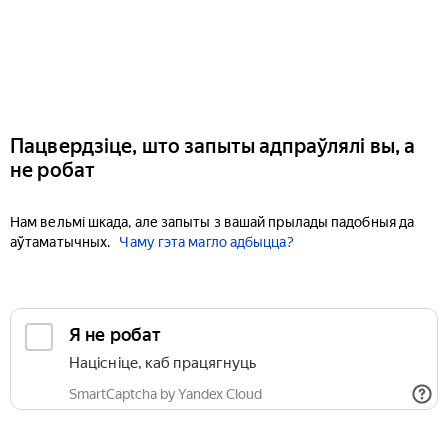
Пацвердзіце, што запыты адпраўлялі вы, а
не робат
Нам вельмі шкада, але запыты з вашай прылады падобныя да
аўтаматычных.
Чаму гэта магло адбыцца?
Я не робат
Націсніце, каб працягнуць
SmartCaptcha by Yandex Cloud