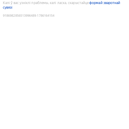
Калі ў вас узніклі праблемы, калі ласка, скарыстайце
формай зваротнай
сувязі
9186982856513996489
:
1786164154