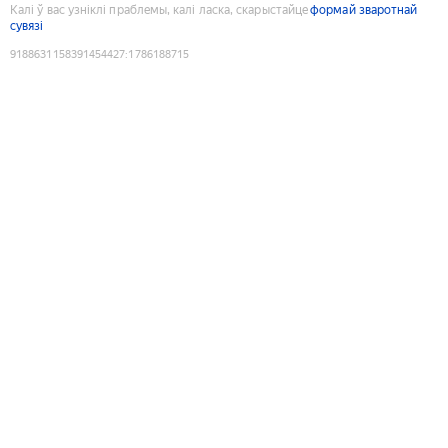
Калі ў вас узніклі праблемы, калі ласка, скарыстайце
формай зваротнай
сувязі
9188631158391454427
:
1786188715