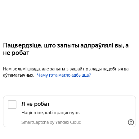
Пацвердзіце, што запыты адпраўлялі вы, а
не робат
Нам вельмі шкада, але запыты з вашай прылады падобныя да
аўтаматычных.
Чаму гэта магло адбыцца?
Я не робат
Націсніце, каб працягнуць
SmartCaptcha by Yandex Cloud