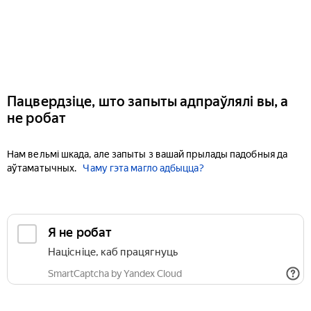
Пацвердзіце, што запыты адпраўлялі вы, а
не робат
Нам вельмі шкада, але запыты з вашай прылады падобныя да
аўтаматычных.
Чаму гэта магло адбыцца?
Я не робат
Націсніце, каб працягнуць
SmartCaptcha by Yandex Cloud