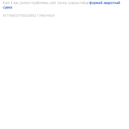
Калі ў вас узніклі праблемы, калі ласка, скарыстайце
формай зваротнай
сувязі
9177069237763325852
:
1786016429