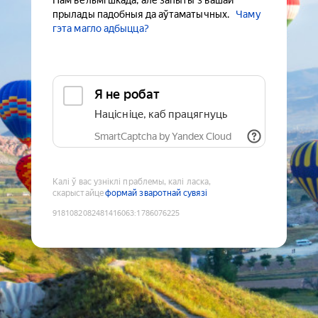
Нам вельмі шкада, але запыты з вашай
прылады падобныя да аўтаматычных.
Чаму
гэта магло адбыцца?
Я не робат
Націсніце, каб працягнуць
SmartCaptcha by Yandex Cloud
Калі ў вас узніклі праблемы, калі ласка,
скарыстайце
формай зваротнай сувязі
9181082082481416063
:
1786076225