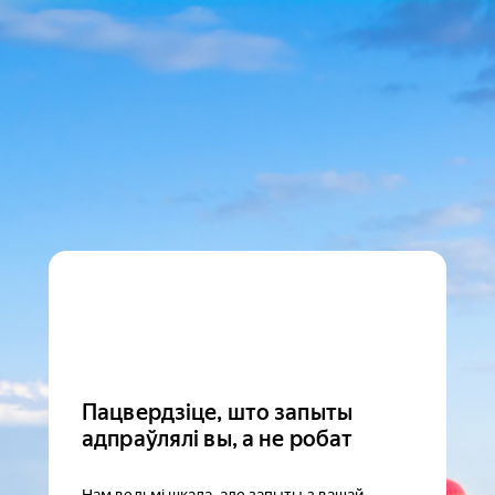
Пацвердзіце, што запыты
адпраўлялі вы, а не робат