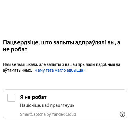
Пацвердзіце, што запыты адпраўлялі вы, а
не робат
Нам вельмі шкада, але запыты з вашай прылады падобныя да
аўтаматычных.
Чаму гэта магло адбыцца?
Я не робат
Націсніце, каб працягнуць
SmartCaptcha by Yandex Cloud