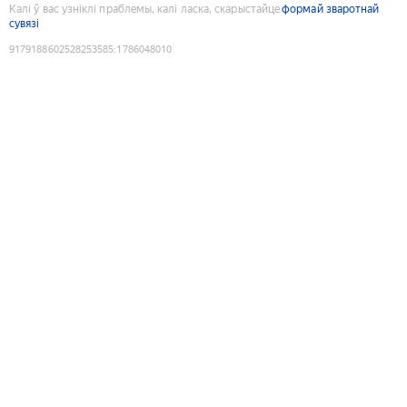
Калі ў вас узніклі праблемы, калі ласка, скарыстайце
формай зваротнай
сувязі
9179188602528253585
:
1786048010