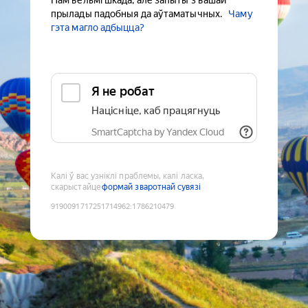
Нам вельмі шкада, але запыты з вашай
прылады падобныя да аўтаматычных.
Чаму
гэта магло адбыцца?
Я не робат
Націсніце, каб працягнуць
SmartCaptcha by Yandex Cloud
Калі ў вас узніклі праблемы, калі ласка,
скарыстайце
формай зваротнай сувязі
9190091717251714962
:
1786210479