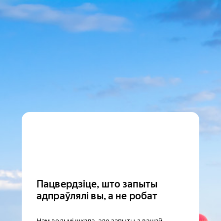
Пацвердзіце, што запыты
адпраўлялі вы, а не робат