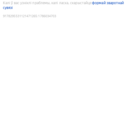
Калі ў вас узніклі праблемы, калі ласка, скарыстайце
формай зваротнай
сувязі
9178295531121471265
:
1786034703