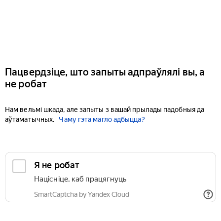
Пацвердзіце, што запыты адпраўлялі вы, а
не робат
Нам вельмі шкада, але запыты з вашай прылады падобныя да
аўтаматычных.
Чаму гэта магло адбыцца?
Я не робат
Націсніце, каб працягнуць
SmartCaptcha by Yandex Cloud