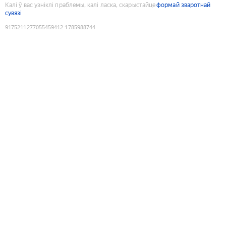
Калі ў вас узніклі праблемы, калі ласка, скарыстайце
формай зваротнай
сувязі
9175211277055459412
:
1785988744