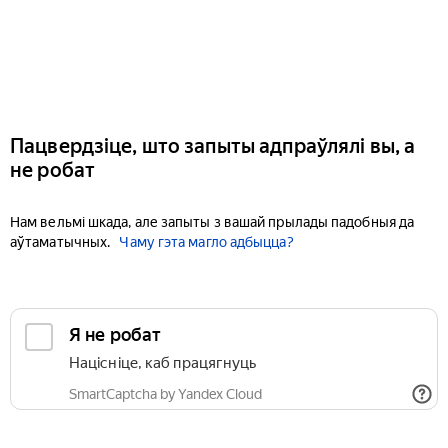
Пацвердзіце, што запыты адпраўлялі вы, а
не робат
Нам вельмі шкада, але запыты з вашай прылады падобныя да
аўтаматычных.
Чаму гэта магло адбыцца?
Я не робат
Націсніце, каб працягнуць
SmartCaptcha by Yandex Cloud