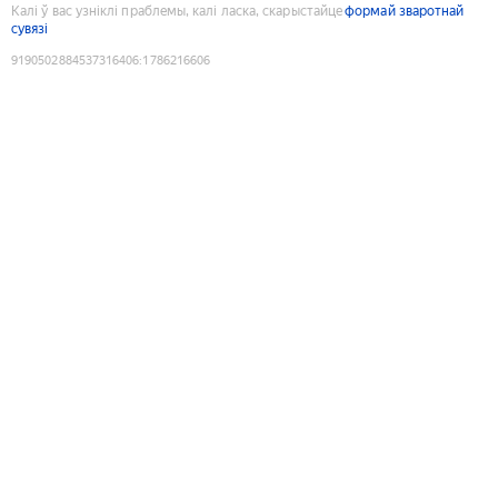
Калі ў вас узніклі праблемы, калі ласка, скарыстайце
формай зваротнай
сувязі
9190502884537316406
:
1786216606