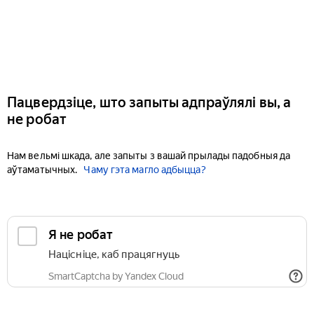
Пацвердзіце, што запыты адпраўлялі вы, а
не робат
Нам вельмі шкада, але запыты з вашай прылады падобныя да
аўтаматычных.
Чаму гэта магло адбыцца?
Я не робат
Націсніце, каб працягнуць
SmartCaptcha by Yandex Cloud