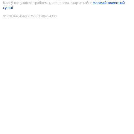
Калі ў вас узніклі праблемы, калі ласка, скарыстайце
формай зваротнай
сувязі
9193034454560582555
:
1786254330