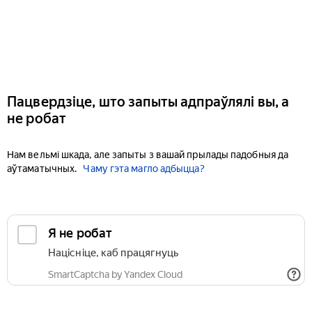
Пацвердзіце, што запыты адпраўлялі вы, а
не робат
Нам вельмі шкада, але запыты з вашай прылады падобныя да
аўтаматычных.
Чаму гэта магло адбыцца?
Я не робат
Націсніце, каб працягнуць
SmartCaptcha by Yandex Cloud