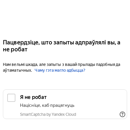
Пацвердзіце, што запыты адпраўлялі вы, а
не робат
Нам вельмі шкада, але запыты з вашай прылады падобныя да
аўтаматычных.
Чаму гэта магло адбыцца?
Я не робат
Націсніце, каб працягнуць
SmartCaptcha by Yandex Cloud