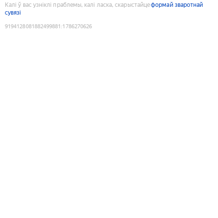
Калі ў вас узніклі праблемы, калі ласка, скарыстайце
формай зваротнай
сувязі
9194128081882499881
:
1786270626