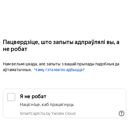
Пацвердзіце, што запыты адпраўлялі вы, а
не робат
Нам вельмі шкада, але запыты з вашай прылады падобныя да
аўтаматычных.
Чаму гэта магло адбыцца?
Я не робат
Націсніце, каб працягнуць
SmartCaptcha by Yandex Cloud