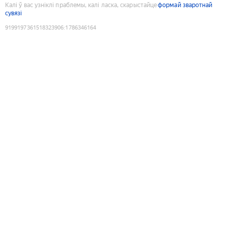
Калі ў вас узніклі праблемы, калі ласка, скарыстайце
формай зваротнай
сувязі
9199197361518323906
:
1786346164