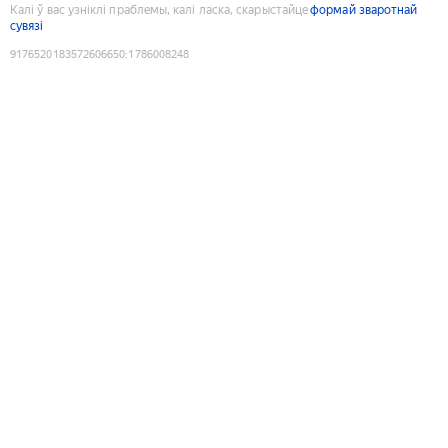
Калі ў вас узніклі праблемы, калі ласка, скарыстайце
формай зваротнай
сувязі
9176520183572606650
:
1786008248