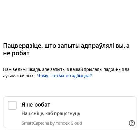
Пацвердзіце, што запыты адпраўлялі вы, а
не робат
Нам вельмі шкада, але запыты з вашай прылады падобныя да
аўтаматычных.
Чаму гэта магло адбыцца?
Я не робат
Націсніце, каб працягнуць
SmartCaptcha by Yandex Cloud