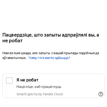
Пацвердзіце, што запыты адпраўлялі вы, а
не робат
Нам вельмі шкада, але запыты з вашай прылады падобныя да
аўтаматычных.
Чаму гэта магло адбыцца?
Я не робат
Націсніце, каб працягнуць
SmartCaptcha by Yandex Cloud