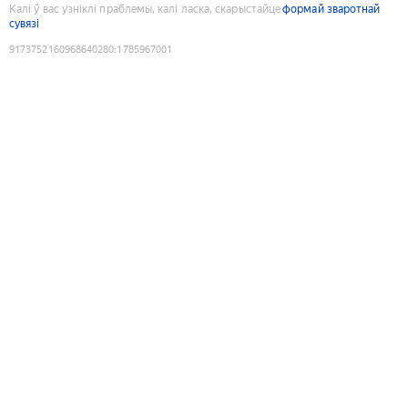
Калі ў вас узніклі праблемы, калі ласка, скарыстайце
формай зваротнай
сувязі
9173752160968640280
:
1785967001