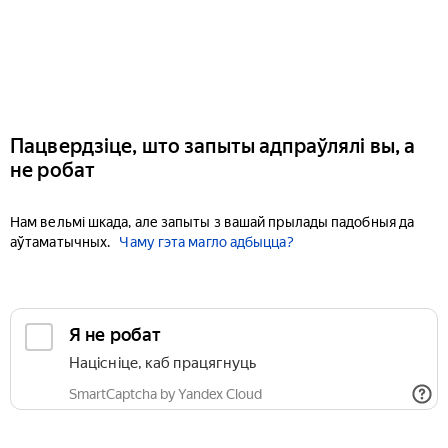
Пацвердзіце, што запыты адпраўлялі вы, а
не робат
Нам вельмі шкада, але запыты з вашай прылады падобныя да
аўтаматычных.
Чаму гэта магло адбыцца?
Я не робат
Націсніце, каб працягнуць
SmartCaptcha by Yandex Cloud