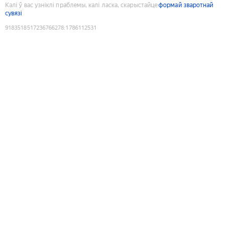
Калі ў вас узніклі праблемы, калі ласка, скарыстайце
формай зваротнай
сувязі
9183518517236766278
:
1786112531