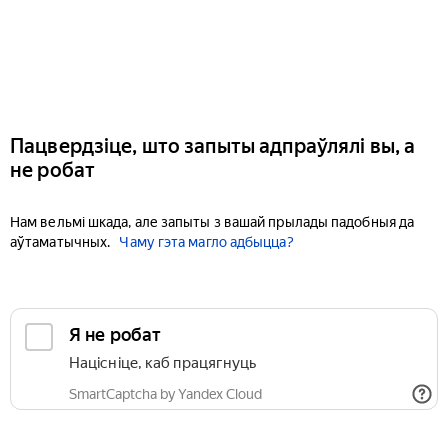
Пацвердзіце, што запыты адпраўлялі вы, а
не робат
Нам вельмі шкада, але запыты з вашай прылады падобныя да
аўтаматычных.
Чаму гэта магло адбыцца?
Я не робат
Націсніце, каб працягнуць
SmartCaptcha by Yandex Cloud