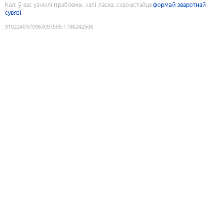
Калі ў вас узніклі праблемы, калі ласка, скарыстайце
формай зваротнай
сувязі
9192240970963097505
:
1786242506