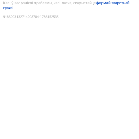
Калі ў вас узніклі праблемы, калі ласка, скарыстайце
формай зваротнай
сувязі
9186203132714208784
:
1786152535