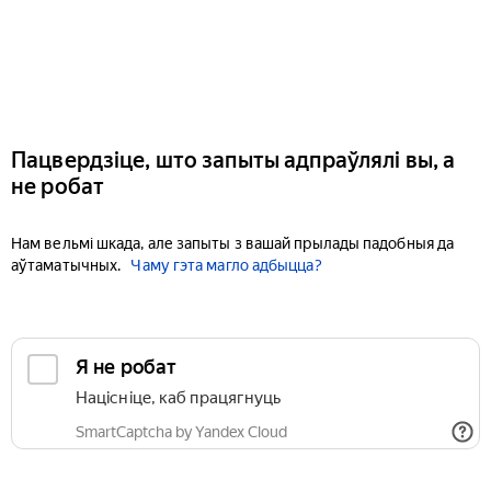
Пацвердзіце, што запыты адпраўлялі вы, а
не робат
Нам вельмі шкада, але запыты з вашай прылады падобныя да
аўтаматычных.
Чаму гэта магло адбыцца?
Я не робат
Націсніце, каб працягнуць
SmartCaptcha by Yandex Cloud