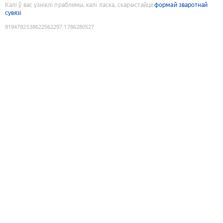
Калі ў вас узніклі праблемы, калі ласка, скарыстайце
формай зваротнай
сувязі
9194792538622562297
:
1786280527