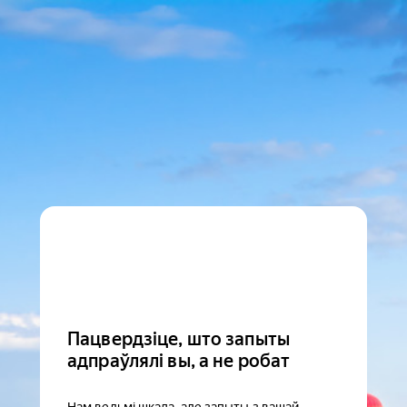
Пацвердзіце, што запыты
адпраўлялі вы, а не робат