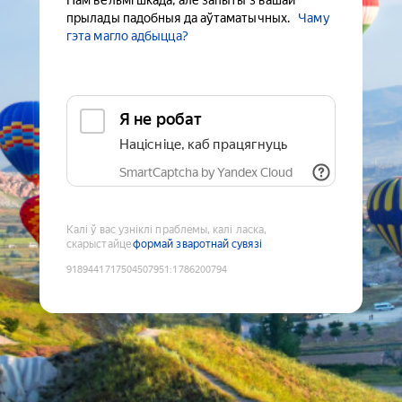
Нам вельмі шкада, але запыты з вашай
прылады падобныя да аўтаматычных.
Чаму
гэта магло адбыцца?
Я не робат
Націсніце, каб працягнуць
SmartCaptcha by Yandex Cloud
Калі ў вас узніклі праблемы, калі ласка,
скарыстайце
формай зваротнай сувязі
9189441717504507951
:
1786200794