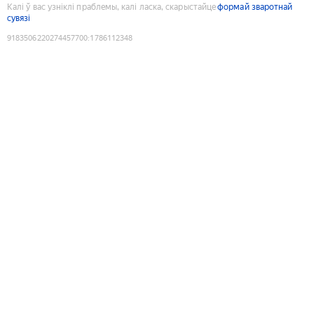
Калі ў вас узніклі праблемы, калі ласка, скарыстайце
формай зваротнай
сувязі
9183506220274457700
:
1786112348