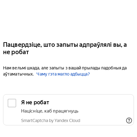
Пацвердзіце, што запыты адпраўлялі вы, а
не робат
Нам вельмі шкада, але запыты з вашай прылады падобныя да
аўтаматычных.
Чаму гэта магло адбыцца?
Я не робат
Націсніце, каб працягнуць
SmartCaptcha by Yandex Cloud